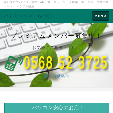
春日井市でパソコン修理 LAN工事 ネットワーク構築 ホームページ運用サ
ポート トラブル解決
パナショップ ほった
Toggle
MENU
navigation
プレミアムメンバー募集中！
お気軽にご相談下さい。
電話自動発信
パソコン
安心のお店！