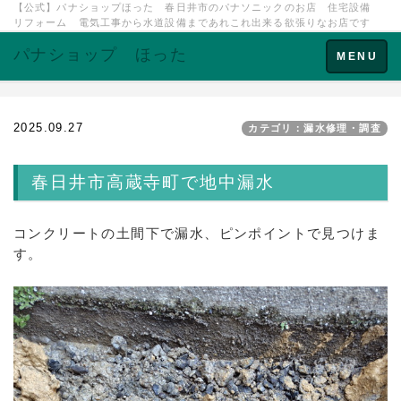
【公式】パナショップほった 春日井市のパナソニックのお店 住宅設備
リフォーム 電気工事から水道設備まであれこれ出来る欲張りなお店です
パナショップ ほった
Toggle
MENU
navigation
2025.09.27
カテゴリ：漏水修理・調査
春日井市高蔵寺町で地中漏水
コンクリートの土間下で漏水、ピンポイントで見つけま
す。